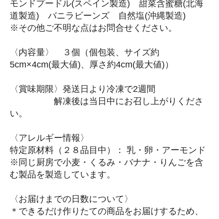
モンドプードル(スペイン製造) 甜菜含蜜糖(北海
道製造) バニラビーンズ 自然塩(沖縄製造)
※その他ご不明な点はお問合せください。
〈内容量〉 ３個（個包装、サイズ約
5cm×4cm(最大値)、厚さ約4cm(最大値)）
〈賞味期限〉発送日より冷凍で2週間
解凍後は当日中にお召し上がりくださ
い。
〈アレルギー情報〉
特定原材料（２８品目中）： 乳・卵・アーモンド
※同じ厨房で小麦・くるみ・バナナ・りんごを含
む製品を製造しています。
〈お届けまでの日数について〉
＊できるだけ作りたての商品をお届けするため、