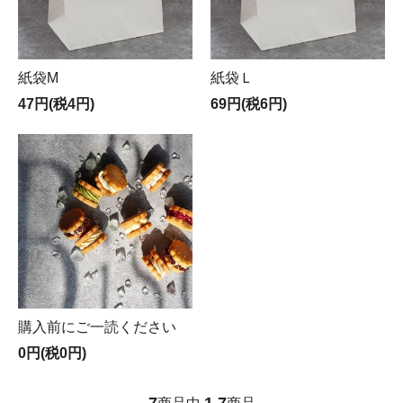
紙袋M
紙袋Ｌ
47円(税4円)
69円(税6円)
購入前にご一読ください
0円(税0円)
7
1
7