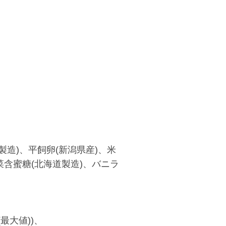
造)、平飼卵(新潟県産)、米
菜含蜜糖(北海道製造)、バニラ
最大値))、