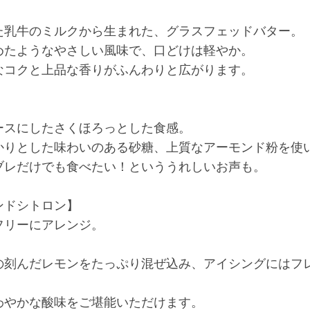
た乳牛のミルクから生まれた、グラスフェッドバター。
めたようなやさしい風味で、口どけは軽やか。
なコクと上品な香りがふんわりと広がります。
ースにしたさくほろっとした食感。
かりとした味わいのある砂糖、上質なアーモンド粉を使
ブレだけでも食べたい！といううれしいお声も。
ンドシトロン】
フリーにアレンジ。
。
の刻んだレモンをたっぷり混ぜ込み、アイシングにはフ
わやかな酸味をご堪能いただけます。