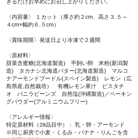
きるだけお早めにお召し上がりください。
〈内容量〉 １カット（厚さ約２cm、高さ３.５～
４cm×幅約６.５cm）
〈賞味期限〉発送日より冷凍で２週間
〈原材料〉
甜菜含蜜糖(北海道製造) 平飼い卵 米粉(新潟製
造) タカナシ北海道バター(北海道製造) マルコ
ナアーモンドプードル(スペイン製造) レモン（広
島県産,自然栽培） 有機レモン果汁 ピスタチ
オ バニラビーンズ 自然塩(沖縄製造)／ベーキン
グパウダー(アルミニウムフリー)
〈アレルギー情報〉
特定原材料（28品目中）： 乳・卵・アーモンド
※同じ厨房で小麦・くるみ・バナナ・りんごを含