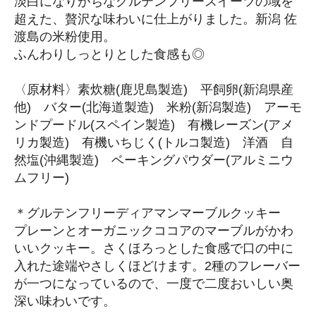
淡白になりがちなグルテンフリースイーツの域を
超えた、贅沢な味わいに仕上がりました。新潟 佐
渡島の米粉使用。
ふんわりしっとりとした食感も◎
〈原材料〉素炊糖(鹿児島製造) 平飼卵(新潟県産
他) バター(北海道製造) 米粉(新潟製造) アーモ
ンドプードル(スペイン製造) 有機レーズン(アメ
リカ製造) 有機いちじく(トルコ製造) 洋酒 自
然塩(沖縄製造) ベーキングパウダー(アルミニウ
ムフリー)
＊グルテンフリーディアマンマーブルクッキー
プレーンとオーガニックココアのマーブルがかわ
いいクッキー。さくほろっとした食感で口の中に
入れた途端やさしくほどけます。2種のフレーバー
が一つになっているので、一度で二度おいしい奥
深い味わいです。