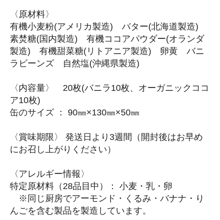
〈原材料〉
有機小麦粉(アメリカ製造) バター(北海道製造)
素焚糖(国内製造) 有機ココアパウダー(オランダ
製造) 有機甜菜糖(リトアニア製造) 卵黄 バニ
ラビーンズ 自然塩(沖縄県製造)
〈内容量〉 20枚(バニラ10枚、オーガニックココ
ア10枚)
缶のサイズ ： 90㎜×130㎜×50㎜
〈賞味期限〉 発送日より3週間（開封後はお早め
にお召し上がりください）
〈アレルギー情報〉
特定原材料（28品目中）： 小麦・乳・卵
※同じ厨房でアーモンド・くるみ・バナナ・り
んごを含む製品を製造しています。